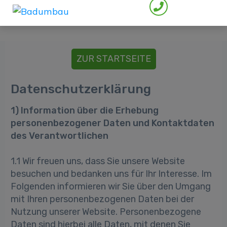
ZUR STARTSEITE
Datenschutzerklärung
1) Information über die Erhebung
personenbezogener Daten und Kontaktdaten
des Verantwortlichen
1.1 Wir freuen uns, dass Sie unsere Website
besuchen und bedanken uns für Ihr Interesse. Im
Folgenden informieren wir Sie über den Umgang
mit Ihren personenbezogenen Daten bei der
Nutzung unserer Website. Personenbezogene
Daten sind hierbei alle Daten, mit denen Sie