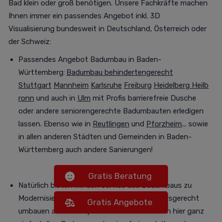
Bad klein oder groß benötigen. Unsere Fachkräfte machen
Ihnen immer ein passendes Angebot inkl. 3D
Visualisierung
bundesweit in Deutschland, Österreich oder
der Schweiz
:
Passendes Angebot Badumbau in Baden-
Württemberg:
Badumbau behindertengerecht
Stuttgart
Mannheim
Karlsruhe
Freiburg
Heidelberg
Heilb
ronn
und auch in
Ulm
mit Profis barrierefreie Dusche
oder andere seniorengerechte Badumbauten erledigen
lassen. Ebenso wie in
Reutlingen
und
Pforzheim
... sowie
in allen anderen Städten und Gemeinden in Baden-
Württemberg auch andere Sanierungen!
Gratis Beratung
Natürlich bieten wir den Service des Badumbaus zu
Modernisierungszwecken oder das Bad altersgerecht
Gratis Angebote
umbauen auch in Bayern an:
Sie können auch hier ganz