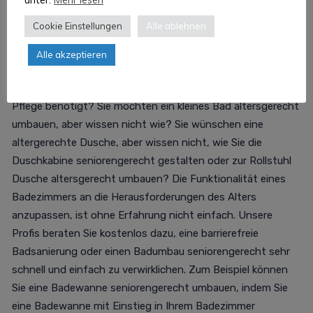
Salzgitter und Badumbau seniorengerecht
Salzgitter
Cookie Einstellungen
Alle ablehnen
Sie benötigen eine Beratung zu Maßnahmen der
Alle akzeptieren
Wohnraumanpassung? Es werden barrierefreier Badumbau
Firmen Salzgitter für Sie selbst oder als Unterstützung zur
Pflege benötigt? Sie möchten ein kleines Bad altersgerecht
umbauen, aber wissen nicht wie? Sie wünschen eine
altergerechte Dusche, aber wissen nicht, wie Sie die
Duschkabine seniorengerecht gestalten oder zur Rollstuhl
Dusche altersgerecht umbauen? Die Funktionalität eines
Badezimmers an die Herausforderungen des Alters
anzupassen, ist ohne Erfahrung nicht einfach. Unsere
Profis beraten Sie kostenlos dazu, eine barrierefreie
Badsanierung oder einen Badumbau seniorengerecht sehr
schnell und einfach zu verwirklichen. Zum Beispiel können
Sie eine Badewanne seniorengerecht umbauen, indem Sie
eine Badewanne mit Einstieg in Ihrem Badezimmer