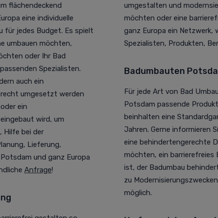
dam flächendeckend
umgestalten und modernsier
ropa eine individuelle
möchten oder eine barrieref
ür jedes Budget. Es spielt
ganz Europa ein Netzwerk, w
usche umbauen möchten,
Spezialisten, Produkten, Be
öchten oder Ihr Bad
 passenden Spezialisten.
Badumbauten Potsdam
dern auch ein
Für jede Art von Bad Umba
erecht umgesetzt werden
Potsdam passende Produkt-,
oder ein
beinhalten eine Standardga
eingebaut wird, um
Jahren. Gerne informieren Si
 Hilfe bei der
eine behindertengerechte 
lanung, Lieferung,
möchten, ein barrierefreie
n Potsdam und ganz Europa
ist, der Badumbau behinde
indliche
Anfrage
!
zu Modernisierungszwecken 
möglich.
ung