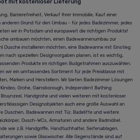
t mit kostenloser Lieferung
ng, Barrierefreiheit, Verkauf Ihrer Immobilie, Kauf einer
m anderen Grund für den Umbau - für jedes Badezimmer, jedes
eten wir in Potsdam und europaweit die richtigen Produkte!
Dusche umbauen möchten, einen Badewannenumbau zur
hl Dusche installieren möchten, eine Badewanne mit Einstieg
nach speziellen Designvorgaben planen, ist es wichtig,
passenden Produkte im richtigen Budgetrahmen auszuwählen.
n wir ein umfassendes Sortiment für jede Preisklasse mit
en, Marken und Herstellern. Wir bieten Badezimmer Lösungen
e Kindeo, Grohe, Gainsborough, Independent Bathing
, Bruynzeel, Handgrohe und vielen weiteren mit kostenloser
 erstklassigen Designobjekten auch eine große Auswahl an
e Duschen, Badewannen mit Tür, Badelifte und weitere
Heizkörper, Dusch-WCs, Armaturen und andere Badmöbel.
 wie z.B. Handgriffe, Handtuchhalter, Seifenablagen,
terungen sowie Glaswischer. Alle Gegenstände sind auf