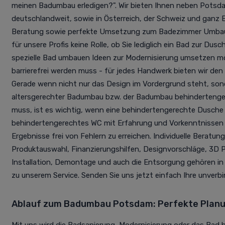
meinen Badumbau erledigen?". Wir bieten Ihnen neben Pots
deutschlandweit, sowie in Österreich, der Schweiz und ganz Eu
Beratung sowie perfekte Umsetzung zum Badezimmer Umbau f
für unsere Profis keine Rolle, ob Sie lediglich ein Bad zur D
spezielle Bad umbauen Ideen zur Modernisierung umsetzen m
barrierefrei werden muss - für jedes Handwerk bieten wir den
Gerade wenn nicht nur das Design im Vordergrund steht, son
altersgerechter Badumbau bzw. der Badumbau behinderteng
muss, ist es wichtig, wenn eine behindertengerechte Dusche 
behindertengerechtes WC mit Erfahrung und Vorkenntnissen 
Ergebnisse frei von Fehlern zu erreichen. Individuelle Beratung,
Produktauswahl, Finanzierungshilfen, Designvorschläge, 3D P
Installation, Demontage und auch die Entsorgung gehören i
zu unserem Service. Senden Sie uns jetzt einfach Ihre unverb
Ablauf zum Badumbau Potsdam: Perfekte Plan