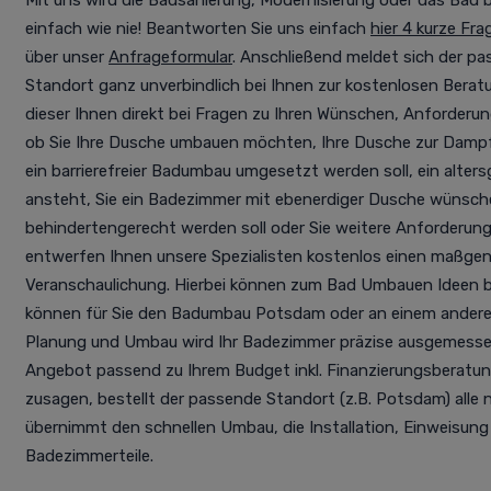
Mit uns wird die Badsanierung, Modernisierung oder das Bad ba
einfach wie nie! Beantworten Sie uns einfach
hier 4 kurze Fra
über unser
Anfrageformular
. Anschließend meldet sich der pas
Standort ganz unverbindlich bei Ihnen zur kostenlosen Berat
dieser Ihnen direkt bei Fragen zu Ihren Wünschen, Anforderu
ob Sie Ihre Dusche umbauen möchten, Ihre Dusche zur Dam
ein barrierefreier Badumbau umgesetzt werden soll, ein alte
ansteht, Sie ein Badezimmer mit ebenerdiger Dusche wünsche
behindertengerecht werden soll oder Sie weitere Anforderun
entwerfen Ihnen unsere Spezialisten kostenlos einen maßge
Veranschaulichung. Hierbei können zum Bad Umbauen Ideen 
können für Sie den Badumbau Potsdam oder an einem anderen 
Planung und Umbau wird Ihr Badezimmer präzise ausgemessen
Angebot passend zu Ihrem Budget inkl. Finanzierungsberatung
zusagen, bestellt der passende Standort (z.B. Potsdam) all
übernimmt den schnellen Umbau, die Installation, Einweisung
Badezimmerteile.