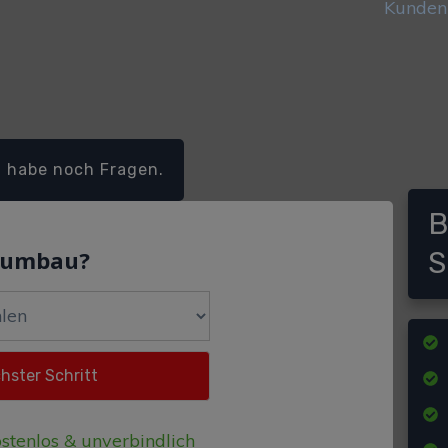
h habe noch Fragen.
B
dumbau?
S
stenlos & unverbindlich