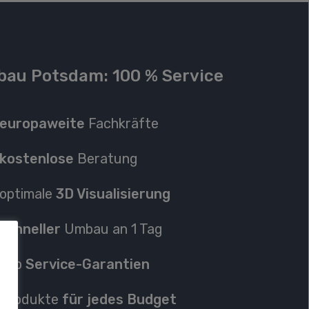
au Potsdam: 100 % Service
europaweite
Fachkräfte
kostenlose
Beratung
optimale
3D Visualisierung
schneller
Umbau an 1 Tag
Top
Service-Garantien
P
rodukte
für jedes Budget