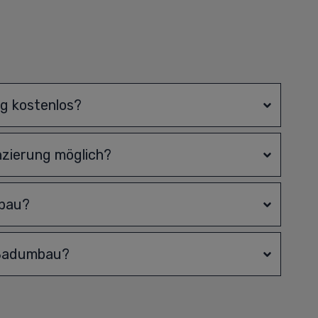
ng kostenlos?
nzierung möglich?
mbau?
 Badumbau?