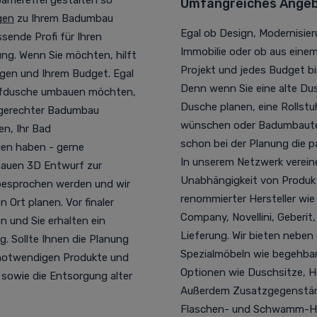
rrierefrei gestalten so
Umfangreiches Angebo
gen
zu Ihrem Badumbau
Egal ob Design, Modernisieru
sende Profi für Ihren
Immobilie oder ob aus eine
ung. Wenn Sie möchten, hilft
Projekt und jedes Budget bi
ngen und Ihrem Budget. Egal
Denn wenn Sie eine alte 
pfdusche umbauen möchten,
Dusche planen, eine Rollstu
rsgerechter Badumbau
wünschen oder Badumbauten 
n, Ihr Bad
schon bei der Planung die 
gen haben - gerne
In unserem Netzwerk vereine
nauen 3D Entwurf zur
Unabhängigkeit von Produkt
besprochen werden und wir
renommierter Hersteller wi
Ort planen. Vor finaler
Company, Novellini, Geberit
 und Sie erhalten ein
Lieferung. Wir bieten neben
. Sollte Ihnen die Planung
Spezialmöbeln wie begehbar
e notwendigen Produkte und
Optionen wie Duschsitze, 
 sowie die Entsorgung alter
Außerdem Zusatzgegenstände
Flaschen- und Schwamm-Hal