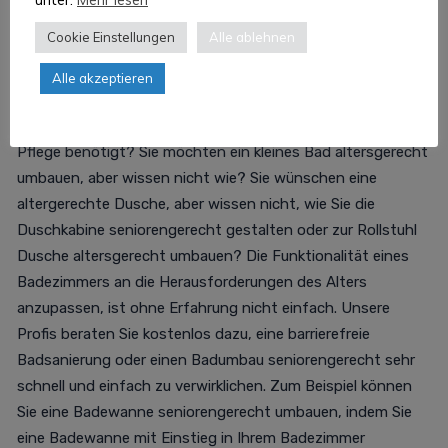
Itzehoe und Badumbau seniorengerecht
Itzehoe
Cookie Einstellungen
Alle ablehnen
Sie benötigen eine Beratung zu Maßnahmen der
Alle akzeptieren
Wohnraumanpassung? Es werden barrierefreier Badumbau
Firmen Itzehoe für Sie selbst oder als Unterstützung zur
Pflege benötigt? Sie möchten ein kleines Bad altersgerecht
umbauen, aber wissen nicht wie? Sie wünschen eine
altergerechte Dusche, aber wissen nicht, wie Sie die
Duschkabine seniorengerecht gestalten oder zur Rollstuhl
Dusche altersgerecht umbauen? Die Funktionalität eines
Badezimmers an die Herausforderungen des Alters
anzupassen, ist ohne Erfahrung nicht einfach. Unsere
Profis beraten Sie kostenlos dazu, eine barrierefreie
Badsanierung oder einen Badumbau seniorengerecht sehr
schnell und einfach zu verwirklichen. Zum Beispiel können
Sie eine Badewanne seniorengerecht umbauen, indem Sie
eine Badewanne mit Einstieg in Ihrem Badezimmer