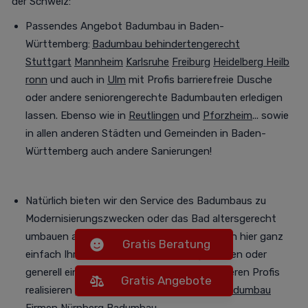
der Schweiz
:
Passendes Angebot Badumbau in Baden-
Württemberg:
Badumbau behindertengerecht
Stuttgart
Mannheim
Karlsruhe
Freiburg
Heidelberg
Heilb
ronn
und auch in
Ulm
mit Profis barrierefreie Dusche
oder andere seniorengerechte Badumbauten erledigen
lassen. Ebenso wie in
Reutlingen
und
Pforzheim
... sowie
in allen anderen Städten und Gemeinden in Baden-
Württemberg auch andere Sanierungen!
Natürlich bieten wir den Service des Badumbaus zu
Modernisierungszwecken oder das Bad altersgerecht
umbauen auch in Bayern an:
Sie können auch hier ganz
Gratis Beratung
einfach Ihre Badewanne barrierefrei gestalten oder
generell ein rollstuhlgerechtes Bad von unseren Profis
Gratis Angebote
realisieren
per
Badumbau Firma München
Badumbau
Firmen Nürnberg
Badumbau