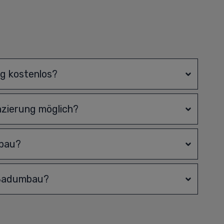
ng kostenlos?
nzierung möglich?
mbau?
 Badumbau?