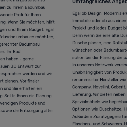
rrierefrei gestalten so
Umfangreiches Angebo
gen
zu Ihrem Badumbau
Egal ob Design, Modernisieru
sende Profi für Ihren
Immobilie oder ob aus eine
ung. Wenn Sie möchten, hilft
Projekt und jedes Budget bie
ngen und Ihrem Budget. Egal
Denn wenn Sie eine alte 
pfdusche umbauen möchten,
Dusche planen, eine Rollstu
rsgerechter Badumbau
wünschen oder Badumbauten 
n, Ihr Bad
schon bei der Planung die 
gen haben - gerne
In unserem Netzwerk vereine
nauen 3D Entwurf zur
Unabhängigkeit von Produkt
besprochen werden und wir
renommierter Hersteller wi
 planen. Vor finaler
Company, Novellini, Geberit
 und Sie erhalten ein
Lieferung. Wir bieten neben
. Sollte Ihnen die Planung
Spezialmöbeln wie begehbar
otwendigen Produkte und
Optionen wie Duschsitze, 
 sowie die Entsorgung alter
Außerdem Zusatzgegenstände
Flaschen- und Schwamm-Hal