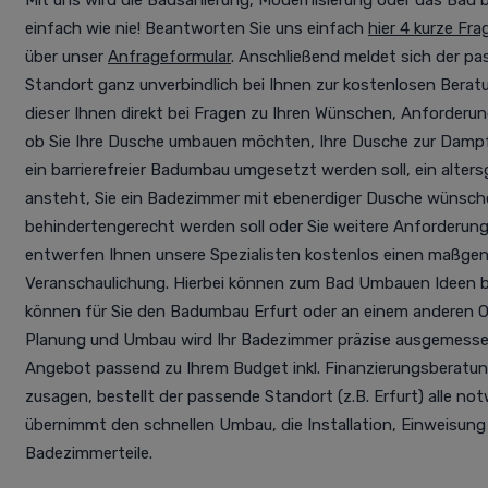
Mit uns wird die Badsanierung, Modernisierung oder das Bad ba
einfach wie nie! Beantworten Sie uns einfach
hier 4 kurze Fra
über unser
Anfrageformular
. Anschließend meldet sich der pas
Standort ganz unverbindlich bei Ihnen zur kostenlosen Berat
dieser Ihnen direkt bei Fragen zu Ihren Wünschen, Anforderu
ob Sie Ihre Dusche umbauen möchten, Ihre Dusche zur Dam
ein barrierefreier Badumbau umgesetzt werden soll, ein alte
ansteht, Sie ein Badezimmer mit ebenerdiger Dusche wünsche
behindertengerecht werden soll oder Sie weitere Anforderun
entwerfen Ihnen unsere Spezialisten kostenlos einen maßge
Veranschaulichung. Hierbei können zum Bad Umbauen Ideen 
können für Sie den Badumbau Erfurt oder an einem anderen Ort
Planung und Umbau wird Ihr Badezimmer präzise ausgemessen
Angebot passend zu Ihrem Budget inkl. Finanzierungsberatung
zusagen, bestellt der passende Standort (z.B. Erfurt) alle n
übernimmt den schnellen Umbau, die Installation, Einweisung
Badezimmerteile.