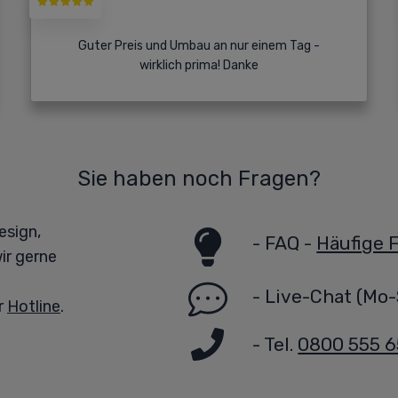
Guter Preis und Umbau an nur einem Tag -
wirklich prima! Danke
Sie haben noch Fragen?
esign,
-
FAQ -
Häufige 
ir gerne
-
Live-Chat
(Mo-
r
Hotline
.
- Tel.
0800 555 6