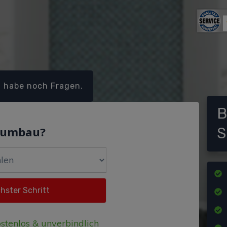
h habe noch Fragen.
B
dumbau?
S
stenlos & unverbindlich