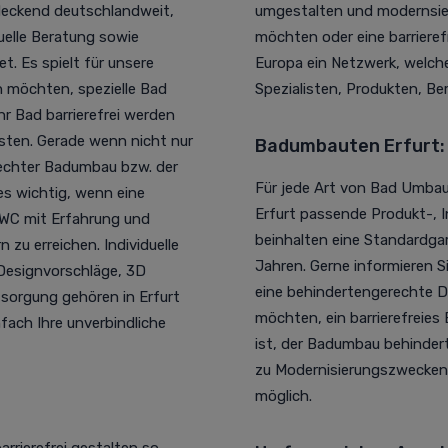
ndeckend deutschlandweit,
umgestalten und modernsier
uelle Beratung sowie
möchten oder eine barrieref
 Es spielt für unsere
Europa ein Netzwerk, welche
en möchten, spezielle Bad
Spezialisten, Produkten, Be
 Bad barrierefrei werden
sten. Gerade wenn nicht nur
Badumbauten Erfurt: 
rechter Badumbau bzw. der
Für jede Art von Bad Umba
s wichtig, wenn eine
Erfurt passende Produkt-, I
 WC mit Erfahrung und
beinhalten eine Standardga
 zu erreichen. Individuelle
Jahren. Gerne informieren Si
 Designvorschläge, 3D
eine behindertengerechte 
tsorgung gehören in Erfurt
möchten, ein barrierefreie
fach Ihre unverbindliche
ist, der Badumbau behinde
zu Modernisierungszwecken 
möglich.