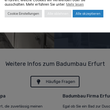
ausschalten. Mehr erfahren Sie unter:
Mehr lesen
Cookie Einstellungen
Alle ablehnen
Alle akzeptieren
Weitere Infos zum Badumbau Erfurt
Häufige Fragen
opa
Badumbau Firma Erfur
t, die zuverlässig meinen
Egal ob Sie ein Bad zur Du