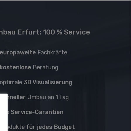
bau Erfurt: 100 % Service
europaweite
Fachkräfte
kostenlose
Beratung
optimale
3D Visualisierung
schneller
Umbau an 1 Tag
Top
Service-Garantien
P
rodukte
für jedes Budget