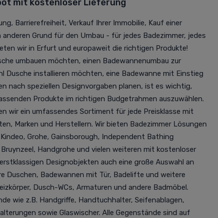
t mit kostenloser Lieferung
ng, Barrierefreiheit, Verkauf Ihrer Immobilie, Kauf einer
m anderen Grund für den Umbau - für jedes Badezimmer, jedes
ten wir in Erfurt und europaweit die richtigen Produkte!
Dusche umbauen möchten, einen Badewannenumbau zur
hl Dusche installieren möchten, eine Badewanne mit Einstieg
nach speziellen Designvorgaben planen, ist es wichtig,
passenden Produkte im richtigen Budgetrahmen auszuwählen.
n wir ein umfassendes Sortiment für jede Preisklasse mit
en, Marken und Herstellern. Wir bieten Badezimmer Lösungen
e Kindeo, Grohe, Gainsborough, Independent Bathing
, Bruynzeel, Handgrohe und vielen weiteren mit kostenloser
 erstklassigen Designobjekten auch eine große Auswahl an
e Duschen, Badewannen mit Tür, Badelifte und weitere
Heizkörper, Dusch-WCs, Armaturen und andere Badmöbel.
 wie z.B. Handgriffe, Handtuchhalter, Seifenablagen,
terungen sowie Glaswischer. Alle Gegenstände sind auf