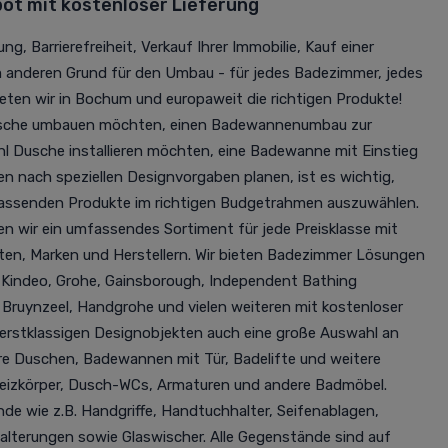
t mit kostenloser Lieferung
ng, Barrierefreiheit, Verkauf Ihrer Immobilie, Kauf einer
m anderen Grund für den Umbau - für jedes Badezimmer, jedes
eten wir in Bochum und europaweit die richtigen Produkte!
Dusche umbauen möchten, einen Badewannenumbau zur
hl Dusche installieren möchten, eine Badewanne mit Einstieg
nach speziellen Designvorgaben planen, ist es wichtig,
passenden Produkte im richtigen Budgetrahmen auszuwählen.
n wir ein umfassendes Sortiment für jede Preisklasse mit
en, Marken und Herstellern. Wir bieten Badezimmer Lösungen
e Kindeo, Grohe, Gainsborough, Independent Bathing
, Bruynzeel, Handgrohe und vielen weiteren mit kostenloser
 erstklassigen Designobjekten auch eine große Auswahl an
e Duschen, Badewannen mit Tür, Badelifte und weitere
Heizkörper, Dusch-WCs, Armaturen und andere Badmöbel.
 wie z.B. Handgriffe, Handtuchhalter, Seifenablagen,
terungen sowie Glaswischer. Alle Gegenstände sind auf