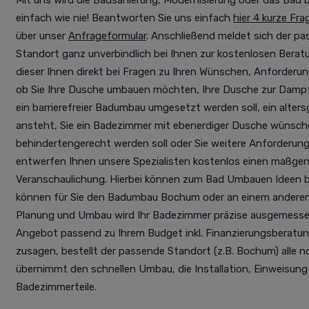
Mit uns wird die Badsanierung, Modernisierung oder das Bad ba
einfach wie nie! Beantworten Sie uns einfach
hier 4 kurze Fra
über unser
Anfrageformular
. Anschließend meldet sich der pas
Standort ganz unverbindlich bei Ihnen zur kostenlosen Berat
dieser Ihnen direkt bei Fragen zu Ihren Wünschen, Anforderu
ob Sie Ihre Dusche umbauen möchten, Ihre Dusche zur Dam
ein barrierefreier Badumbau umgesetzt werden soll, ein alte
ansteht, Sie ein Badezimmer mit ebenerdiger Dusche wünsche
behindertengerecht werden soll oder Sie weitere Anforderun
entwerfen Ihnen unsere Spezialisten kostenlos einen maßge
Veranschaulichung. Hierbei können zum Bad Umbauen Ideen 
können für Sie den Badumbau Bochum oder an einem anderen O
Planung und Umbau wird Ihr Badezimmer präzise ausgemessen
Angebot passend zu Ihrem Budget inkl. Finanzierungsberatung
zusagen, bestellt der passende Standort (z.B. Bochum) alle
übernimmt den schnellen Umbau, die Installation, Einweisung
Badezimmerteile.