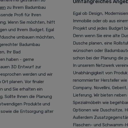
rrierefrei gestalten so
Umfangreiches Angebo
gen
zu Ihrem Badumbau
Egal ob Design, Modernisieru
sende Profi für Ihren
Immobilie oder ob aus eine
ung. Wenn Sie möchten, hilft
Projekt und jedes Budget bi
ngen und Ihrem Budget. Egal
Denn wenn Sie eine alte 
pfdusche umbauen möchten,
Dusche planen, eine Rollstu
rsgerechter Badumbau
wünschen oder Badumbauten 
n, Ihr Bad
schon bei der Planung die 
gen haben - gerne
In unserem Netzwerk vereine
nauen 3D Entwurf zur
Unabhängigkeit von Produkt
besprochen werden und wir
renommierter Hersteller wi
rt planen. Vor finaler
Company, Novellini, Geberit
 und Sie erhalten ein
Lieferung. Wir bieten neben
. Sollte Ihnen die Planung
Spezialmöbeln wie begehbar
 notwendigen Produkte und
Optionen wie Duschsitze, 
 sowie die Entsorgung alter
Außerdem Zusatzgegenstände
Flaschen- und Schwamm-Hal