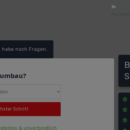
h habe noch Fragen.
B
dumbau?
S
stenlos & unverbindlich