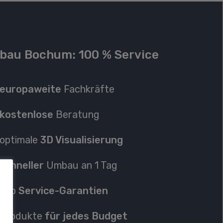
au Bochum: 100 % Service
europaweite
Fachkräfte
kostenlose
Beratung
optimale
3D Visualisierung
schneller
Umbau an 1 Tag
Top
Service-Garantien
P
rodukte
für jedes Budget