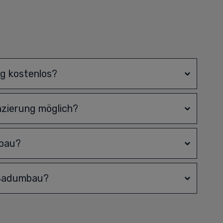
ng kostenlos?
nzierung möglich?
mbau?
 Badumbau?