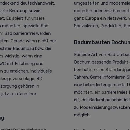
endeckend deutschlandweit,
umgestalten und modernsier
uelle Beratung sowie
möchten oder eine barrieref
 Es spielt für unsere
ganz Europa ein Netzwerk, w
en möchten, spezielle Bad
Spezialisten, Produkten, Be
 Bad barrierefrei werden
sten. Gerade wenn nicht nur
Badumbauten Bochum:
rechter Badumbau bzw. der
Für jede Art von Bad Umba
s wichtig, wenn eine
Bochum passende Produkt-, 
 WC mit Erfahrung und
beinhalten eine Standardga
 zu erreichen. Individuelle
Jahren. Gerne informieren Si
 Designvorschläge, 3D
eine behindertengerechte 
tsorgung gehören in
möchten, ein barrierefreie
jetzt einfach Ihre
ist, der Badumbau behinde
zu Modernisierungszwecken 
möglich.
ng