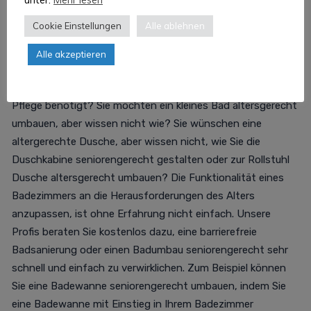
Bielefeld und Badumbau seniorengerecht
Bielefeld
Cookie Einstellungen
Alle ablehnen
Sie benötigen eine Beratung zu Maßnahmen der
Alle akzeptieren
Wohnraumanpassung? Es werden barrierefreier Badumbau
Firmen Bielefeld für Sie selbst oder als Unterstützung zur
Pflege benötigt? Sie möchten ein kleines Bad altersgerecht
umbauen, aber wissen nicht wie? Sie wünschen eine
altergerechte Dusche, aber wissen nicht, wie Sie die
Duschkabine seniorengerecht gestalten oder zur Rollstuhl
Dusche altersgerecht umbauen? Die Funktionalität eines
Badezimmers an die Herausforderungen des Alters
anzupassen, ist ohne Erfahrung nicht einfach. Unsere
Profis beraten Sie kostenlos dazu, eine barrierefreie
Badsanierung oder einen Badumbau seniorengerecht sehr
schnell und einfach zu verwirklichen. Zum Beispiel können
Sie eine Badewanne seniorengerecht umbauen, indem Sie
eine Badewanne mit Einstieg in Ihrem Badezimmer