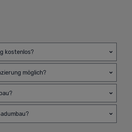
ng kostenlos?
nzierung möglich?
mbau?
 Badumbau?