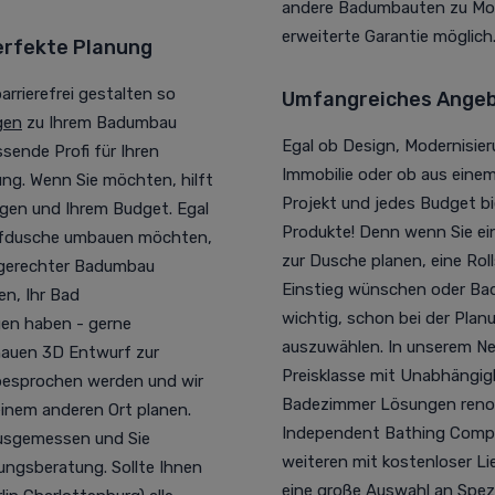
andere Badumbauten zu Mod
erweiterte Garantie möglich
erfekte Planung
rrierefrei gestalten so
Umfangreiches Angebo
gen
zu Ihrem Badumbau
Egal ob Design, Modernisieru
sende Profi für Ihren
Immobilie oder ob aus eine
ung. Wenn Sie möchten, hilft
Projekt und jedes Budget bi
ngen und Ihrem Budget. Egal
Produkte! Denn wenn Sie 
pfdusche umbauen möchten,
zur Dusche planen, eine Rol
rsgerechter Badumbau
Einstieg wünschen oder Bad
n, Ihr Bad
wichtig, schon bei der Pla
gen haben - gerne
auszuwählen. In unserem Ne
nauen 3D Entwurf zur
Preisklasse mit Unabhängigk
besprochen werden und wir
Badezimmer Lösungen renomm
einem anderen Ort planen.
Independent Bathing Compan
ausgemessen und Sie
weiteren mit kostenloser Li
ungsberatung. Sollte Ihnen
eine große Auswahl an Spe