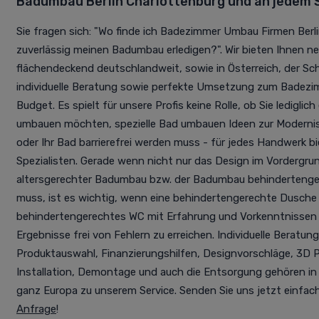
Badumbau Berlin Charlottenburg und an jedem 
Sie fragen sich: "Wo finde ich Badezimmer Umbau Firmen Berli
zuverlässig meinen Badumbau erledigen?". Wir bieten Ihnen n
flächendeckend deutschlandweit, sowie in Österreich, der Sc
individuelle Beratung sowie perfekte Umsetzung zum Badezi
Budget. Es spielt für unsere Profis keine Rolle, ob Sie lediglic
umbauen möchten, spezielle Bad umbauen Ideen zur Modern
oder Ihr Bad barrierefrei werden muss - für jedes Handwerk 
Spezialisten. Gerade wenn nicht nur das Design im Vordergru
altersgerechter Badumbau bzw. der Badumbau behinderteng
muss, ist es wichtig, wenn eine behindertengerechte Dusche 
behindertengerechtes WC mit Erfahrung und Vorkenntnissen 
Ergebnisse frei von Fehlern zu erreichen. Individuelle Beratung,
Produktauswahl, Finanzierungshilfen, Designvorschläge, 3D P
Installation, Demontage und auch die Entsorgung gehören in 
ganz Europa zu unserem Service. Senden Sie uns jetzt einfach
Anfrage
!