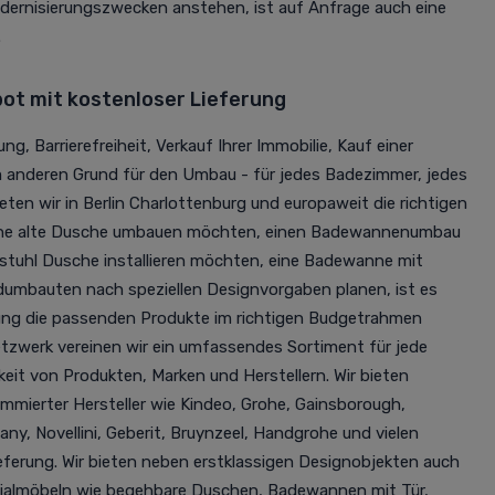
ernisierungszwecken anstehen, ist auf Anfrage auch eine
.
t mit kostenloser Lieferung
ng, Barrierefreiheit, Verkauf Ihrer Immobilie, Kauf einer
m anderen Grund für den Umbau - für jedes Badezimmer, jedes
eten wir in Berlin Charlottenburg und europaweit die richtigen
eine alte Dusche umbauen möchten, einen Badewannenumbau
lstuhl Dusche installieren möchten, eine Badewanne mit
umbauten nach speziellen Designvorgaben planen, ist es
nung die passenden Produkte im richtigen Budgetrahmen
tzwerk vereinen wir ein umfassendes Sortiment für jede
eit von Produkten, Marken und Herstellern. Wir bieten
ierter Hersteller wie Kindeo, Grohe, Gainsborough,
y, Novellini, Geberit, Bruynzeel, Handgrohe und vielen
eferung. Wir bieten neben erstklassigen Designobjekten auch
zialmöbeln wie begehbare Duschen, Badewannen mit Tür,