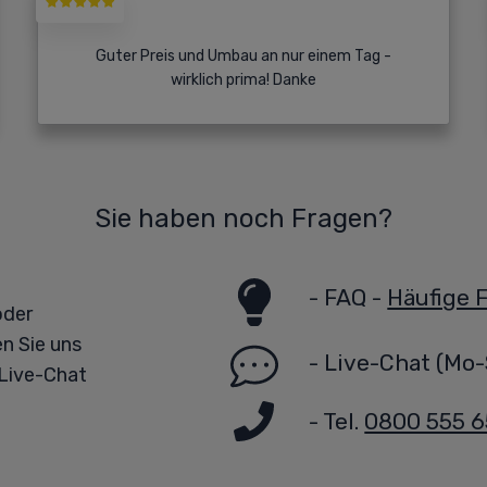
Guter Preis und Umbau an nur einem Tag -
wirklich prima! Danke
Sie haben noch Fragen?
-
FAQ -
Häufige 
oder
n Sie uns
-
Live-Chat
(Mo-
 Live-Chat
- Tel.
0800 555 6