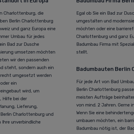
Standort in Europa
Badumbau Firma Berli
n Charlottenburg, die
Egal ob Sie ein Bad zur Du
eben Berlin Charlottenburg
umgestalten und modernsier
hweiz und ganz Europa eine
möchten oder eine barrierefr
mmer Umbau für jedes
Charlottenburg und ganz Eur
h ein Bad zur Dusche
Badumbau Firma mit Spezia
isierung umsetzen möchten
stellt.
bieten wir den passenden
nd steht, sondern auch ein
Badumbauten Berlin C
erecht umgesetzt werden
Für jede Art von Bad Umba
oder ein
Berlin Charlottenburg passe
eingebaut wird, um
meisten Aufträge beinhalte
 Hilfe bei der
von mind. 2 Jahren. Gerne in
lanung, Lieferung,
Wenn Sie eine behinderten
Berlin Charlottenburg und
umbauen möchten, ein barri
 Ihre unverbindliche
Badumbau nötig ist, der B