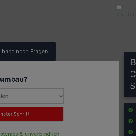
h habe noch Fragen.
B
C
dumbau?
S
stenlos & unverbindlich